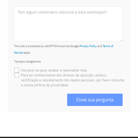
This site is protected by reCAPTCHA and the Google
Privacy Policy
and
Terms of
Service
apply.
*Campos obrigatórios
Inscreva-se para receber a newsletter hoje
Para ter conhecimento dos direitos de oposição, acesso,
rectificação e cancelamento dos dados pessoais, por favor consulte
a nossa política de privacidade