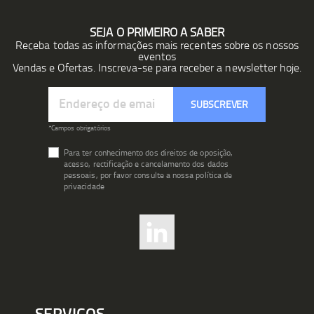
SEJA O PRIMEIRO A SABER
Receba todas as informações mais recentes sobre os nossos
eventos
Vendas e Ofertas. Inscreva-se para receber a newsletter hoje.
Subscreva
SUBSCREVER
a
nossa
*Campos obrigatórios
Newsletter:
Para ter conhecimento dos direitos de oposição,
acesso, rectificação e cancelamento dos dados
pessoais, por favor consulte a nossa política de
privacidade
SERVIÇOS