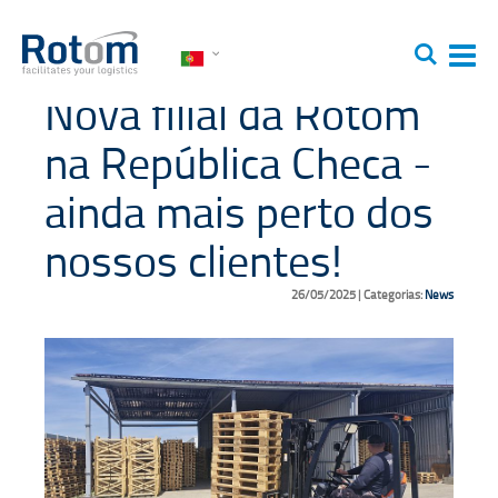
Idioma
Ir
Procura
Alt
para
Na
o
Nova filial da Rotom
Conteúdo
na República Checa -
ainda mais perto dos
nossos clientes!
26/05/2025
|
Categorias:
News